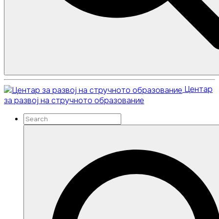
Search
Search
Центар
for:
за развој на стручното образование