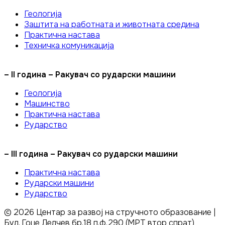
Геологија
Заштита на работната и животната средина
Практична настава
Техничка комуникација
– II година – Ракувач со рударски машини
Геологија
Машинство
Практична настава
Рударство
– III година – Ракувач со рударски машини
Практична настава
Рударски машини
Рударство
©
2026
Центар за развој на стручното образование |
Бул. Гоце Делчев бр.18 п.ф.290 (МРТ втор спрат)