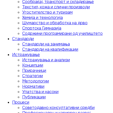
Сообраќај, транспорт и складирање
Текстил, кожа и слични производи
Угостителство и туризам
Хемија и технологија
Шумарство и обработка на дрво
Спортска Гимназија
Содржини програмирани од училиштето
Стандарди
Стандарди на занимања
Стандарди на квалификации
Истражување
Истражувања и анализи
Концепции
Прирачници
Стратегии
Методологии
Нормативи
Упатства и насоки
Публикации
Процеси
Советодавно консултативни средби
Професионален и кариерен развој