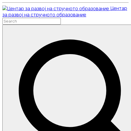
Skip
Центар
to
за развој на стручното образование
content