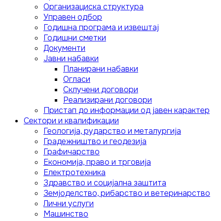
Организациска структура
Управен одбор
Годишна програма и извештај
Годишни сметки
Документи
Јавни набавки
Планирани набавки
Огласи
Склучени договори
Реализирани договори
Пристап до информации од јавен карактер
Сектори и квалификации
Геологија, рударство и металургија
Градежништво и геодезија
Графичарство
Економија, право и трговија
Електротехника
Здравство и социјална заштита
Земјоделство, рибарство и ветеринарство
Лични услуги
Mашинство