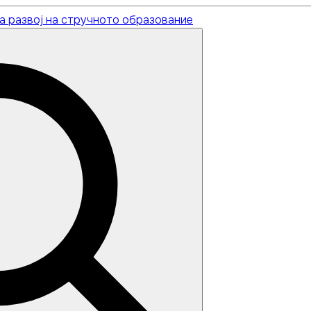
а развој на стручното образование
Search
for: