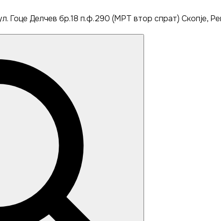
л. Гоце Делчев бр.18 п.ф.290 (МРТ втор спрат) Скопје, Ре
Search
for: