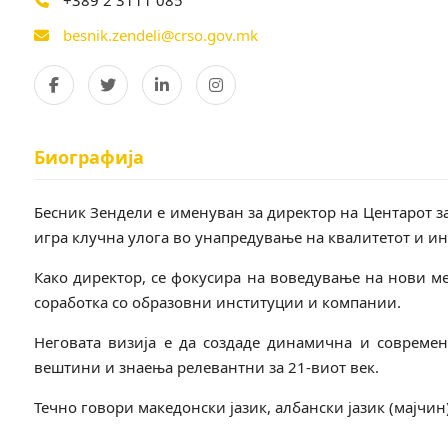
+389 2 3111 085
besnik.zendeli@crso.gov.mk
Биографија
Бесник Зендели е именуван за директор на Центарот за
игра клучна улога во унапредување на квалитетот и и
Како директор, се фокусира на воведување на нови м
соработка со образовни институции и компании.
Неговата визија е да создаде динамична и современ
вештини и знаења релевантни за 21-виот век.
Течно говори македонски јазик, албански јазик (мајчин)