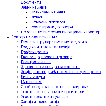
Документи
Јавни набавки
Планирани набавки
Огласи
Склучени договори
Реализирани договори
Пристап до информации од јавен карактер
Сектори и квалификации
Геологија, рударство и металургија
Градежништво и геодезија
Графичарство
Економија, право и трговија
Електротехника
Здравство и социјална заштита
Земјоделство, рибарство и ветеринарство
Лични услуги
Mашинство
Сообраќај, транспорт и складирање
Текстил, кожа и слични производи
Угостителство и туризам
Хемија и технологија