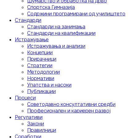
Шумарство и обработка на дрво
Спортска Гимназија
Содржини програмирани од училиштето
Стандарди
Стандарди на занимања
Стандарди на квалификации
Истражување
Истражувања и анализи
Концепции
Прирачници
Стратегии
Методологии
Нормативи
Упатства и насоки
Публикации
Процеси
Советодавно консултативни средби
Професионален и кариерен развој
Регулативи
Закони
Правилници
Соработки