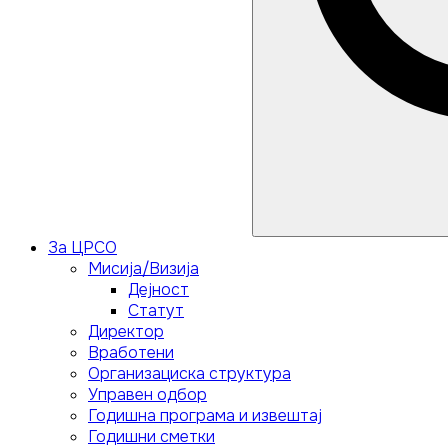
За ЦРСО
Мисија/Визија
Дејност
Статут
Директор
Вработени
Организациска структура
Управен одбор
Годишна програма и извештај
Годишни сметки