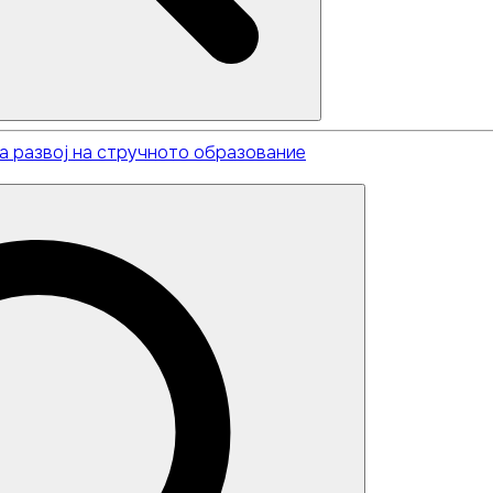
Search
а развој на стручното образование
Search
for: