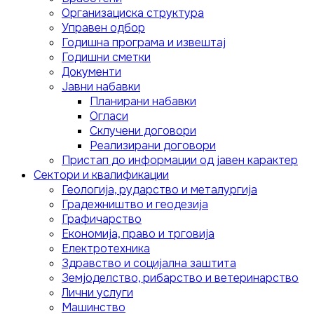
Организациска структура
Управен одбор
Годишна програма и извештај
Годишни сметки
Документи
Јавни набавки
Планирани набавки
Огласи
Склучени договори
Реализирани договори
Пристап до информации од јавен карактер
Сектори и квалификации
Геологија, рударство и металургија
Градежништво и геодезија
Графичарство
Економија, право и трговија
Електротехника
Здравство и социјална заштита
Земјоделство, рибарство и ветеринарство
Лични услуги
Mашинство