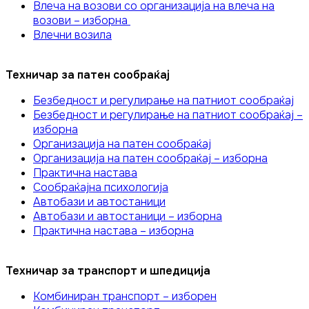
Влеча на возови со организација на влеча на
возови – изборна
Влечни возила
Техничар за патен сообраќај
Безбедност и регулирање на патниот сообраќај
Безбедност и регулирање на патниот сообраќај –
изборна
Организација на патен сообраќај
Организација на патен сообраќај – изборна
Практична настава
Сообраќајна психологија
Автобази и автостаници
Автобази и автостаници – изборна
Практична настава – изборна
Техничар за транспорт и шпедиција
Комбиниран транспорт – изборен