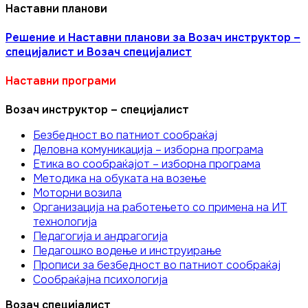
Наставни планови
Решение и Наставни планови за Возач инструктор –
специјалист и Возач специјалист
Наставни програми
Возач инструктор – специјалист
Безбедност во патниот сообраќај
Деловна комуникација – изборна програма
Етика во соoбраќајот – изборна програма
Методика на обуката на возење
Моторни возила
Организација на работењето со примена на ИТ
технологија
Педагогија и андрагогија
Педагошко водење и инструирање
Прописи за безбедност во патниот сообраќај
Сообраќајна психологија
Возач специјалист