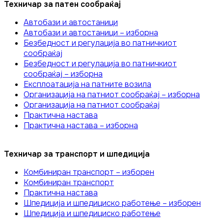
Техничар за патен сообраќај
Автобази и автостаници
Автобази и автостаници – изборна
Безбедност и регулација во патничкиот
сообраќај
Безбедност и регулација во патничкиот
сообраќај – изборна
Експлоатација на патните возила
Организација на патниот сообраќај – изборна
Организација на патниот сообраќај
Практична настава
Практична настава – изборна
Техничар за транспорт и шпедиција
Комбиниран транспорт – изборен
Комбиниран транспорт
Практична настава
Шпедиција и шпедициско работење – изборен
Шпедиција и шпедициско работење