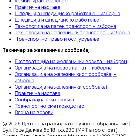
Комбиниран транспорт
Практична настава
Шпедиција шпедициско работење – изборна
Шпедиција и шпедициско работење
Технологија на патен транспорт – изборна
Технологија на железнички транспорт – изборна
Транспортно право и осигурување
Техничар за железнички сообраќај
Експлоатација на железнички возила – изборен
Организација на превоз на пат – изборна
Организација на железничкиот сообраќај –
изборна
Организација на железнички сообраќај
Практична настава
Сообраќајна психологија
Транспортно сметководство
Влеча на возови
©
2026
Центар за развој на стручното образование |
Бул. Гоце Делчев бр.18 п.ф.290 (МРТ втор спрат)