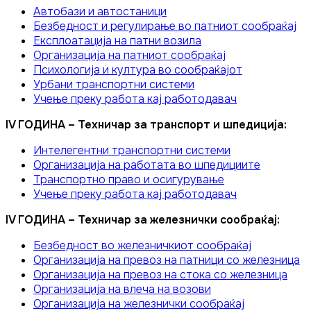
Автобази и автостаници
Безбедност и регулирање во патниот сообраќај
Експлоатација на патни возила
Организација на патниот сообраќај
Психологија и култура во сообраќајот
Урбани транспортни системи
Учење преку работа кај работодавач
IV ГОДИНА – Техничар за транспорт и шпедиција:
Интелегентни транспортни системи
Организација на работата во шпедициите
Транспортно право и осигурување
Учење преку работа кај работодавач
IV ГОДИНА – Техничар за железнички сообраќај:
Безбедност во железничкиот сообраќај
Организација на превоз на патници со железница
Организација на превоз на стока со железница
Организација на влеча на возови
Организација на железнички сообраќај