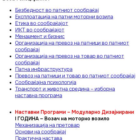
Безбедност во патниот сообраќај
Експлоатација на патни моторни возила
Етика во соoбраќајот
ИКТ во сообраќајот
Менаџмент и бизнис
Организација на превоз на патници во патниот
сообраќај
Организација на превоз на товар во патниот
сообраќај
Патна инфраструктура
Превоз на патници и товар во патниот сообраќај
Сообраќајна психологија
Транспорт и животна средина – изборна
наставна програма
Наставни Програми – Модуларно Дизајнирани
I ГОДИНА – Возач на моторно возило
Механизација на претовар
Основи на сообраќај
Практична настава