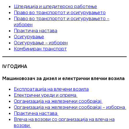
Шпедиција и шпедитерско работење
Право во транспортот и осигурувањето
Право во транспортот и осигурувањето –
изборен
Практична настава
Осигурување
Осигурување – изборен
Комбиниран транспорт
IV ГОДИНА
Машиновозач за дизел и електрични влечни возила
Експлоатација на влечени возила
Електрични уреди и опрема
Организација на железнички сообраќај
Организација на железнички сообраќај – изборна
Практична настава
Влеча на возови со организација на влеча на
возови