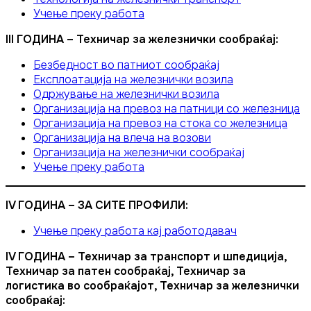
Учење преку работа
III ГОДИНА – Техничар за железнички сообраќај:
Безбедност во патниот сообраќај
Експлоатација на железнички возила
Одржување на железнички возила
Организација на превоз на патници со железница
Организација на превоз на стока со железница
Организација на влеча на возови
Организација на железнички сообраќај
Учење преку работа
IV ГОДИНА – ЗА СИТЕ ПРОФИЛИ:
Учење преку работа кај работодавач
IV ГОДИНА – Техничар за транспорт и шпедиција,
Техничар за патен сообраќај, Техничар за
логистика во сообраќајот, Техничар за железнички
сообраќај: