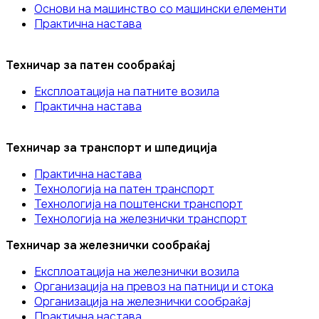
Основи на машинство со машински елементи
Практична настава
Техничар за патен сообраќај
Експлоатација на патните возила
Практична настава
Техничар за транспорт и шпедиција
Практична настава
Технологија на патен транспорт
Технологија на поштенски транспорт
Технологија на железнички транспорт
Техничар за железнички сообраќај
Експлоатација на железнички возила
Организација на превоз на патници и стока
Организација на железнички сообраќај
Практична настава