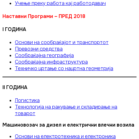
Учење преку работа кај работодавач
Наставни Програми – ПРЕД 2018
I ГОДИНА
Основи на сообраќајот и транспортот
Превозни средства
Сообраќајна географија
Сообраќајна инфраструктура
Техничко цртање со нацртна геометрија
II ГОДИНА
Логистика
Технологија на ракување и складирање на
товарот
Машиновозач за дизел и електрични влечни возила
Основи на електротехника и електроника