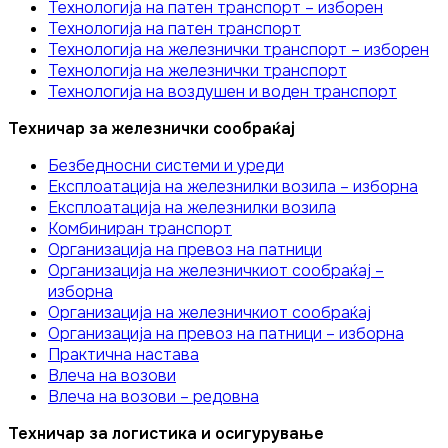
Технологија на патен транспорт – изборен
Технологија на патен транспорт
Технологија на железнички транспорт – изборен
Технологија на железнички транспорт
Технологија на воздушен и воден транспорт
Техничар за железнички сообраќај
Безбедносни системи и уреди
Експлоатација на железнилки возила – изборна
Експлоатација на железнилки возила
Комбиниран транспорт
Организација на превоз на патници
Организација на железничкиот сообраќај –
изборна
Организација на железничкиот сообраќај
Организација на превоз на патници – изборна
Практична настава
Влеча на возови
Влеча на возови – редовна
Техничар за логистика и осигурување