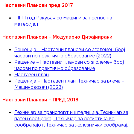
Наставни Планови пред 2017
I-II-III год Ракувач со машини за пренос на
материјал
Наставни Планови – Модуларно Дизајнирани
Решенија – Наставни планови со зголемен број
часови по практично образование (2022)
Решение – Наставни планови со зголемен број
часови по практично образование
Наставен план
Решенија – Наставен план: Техничар за влеча –
Машиновозач (2023)
Наставни Планови – ПРЕД 2018
Техничар за транспорт и шпедиција, Техничар за
патен сообраќај, Техничар за логистика во
сообраќајот, Техничар за железнички сообраќај.