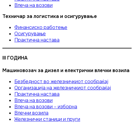
Влеча на возови
Техничар за логистика и осигурување
Финансиско работење
Осигурување
Практична настава
III ГОДИНА
Машиновозач за дизел и електрични влечни возила
Безбедност во железничкиот сообраќај
Организација на железничкиот сообраќај
Практична настава
Влеча на возови
Влеча на возови – изборна
Влечни возила
Железнички станици и пруги