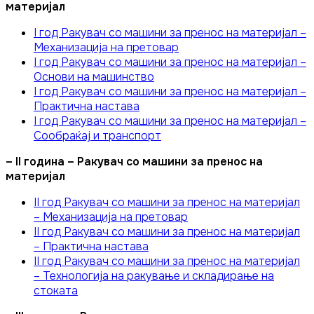
материјал
I год Ракувач со машини за пренос на материјал –
Механизација на претовар
I год Ракувач со машини за пренос на материјал –
Основи на машинство
I год Ракувач со машини за пренос на материјал –
Практична настава
I год Ракувач со машини за пренос на материјал –
Сообраќај и транспорт
– II година – Ракувач со машини за пренос на
материјал
II год Ракувач со машини за пренос на материјал
– Механизација на претовар
II год Ракувач со машини за пренос на материјал
– Практична настава
II год Ракувач со машини за пренос на материјал
– Технологија на ракување и складирање на
стоката