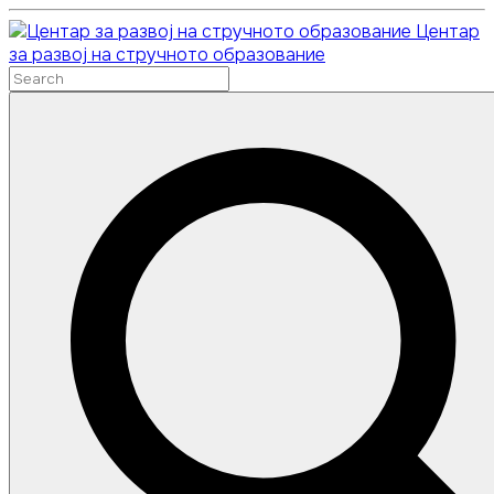
Skip
Центар
to
за развој на стручното образование
content