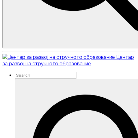
Search
Search
Центар
for:
за развој на стручното образование