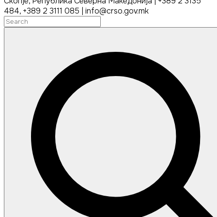
Скопје, Република Северна Македонија | +389 2 3135
484, +389 2 3111 085 | info@crso.gov.mk