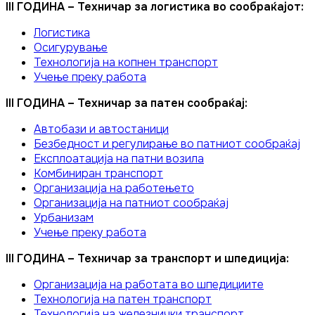
III ГОДИНА – Техничар за логистика во сообраќајот:
Логистика
Осигурување
Технологија на копнен транспорт
Учење преку работа
III ГОДИНА – Техничар за патен сообраќај:
Автобази и автостаници
Безбедност и регулирање во патниот сообраќај
Експлоатација на патни возила
Комбиниран транспорт
Организација на работењето
Организација на патниот сообраќај
Урбанизам
Учење преку работа
III ГОДИНА – Техничар за транспорт и шпедиција:
Организација на работата во шпедициите
Технологија на патен транспорт
Технологија на железнички транспорт