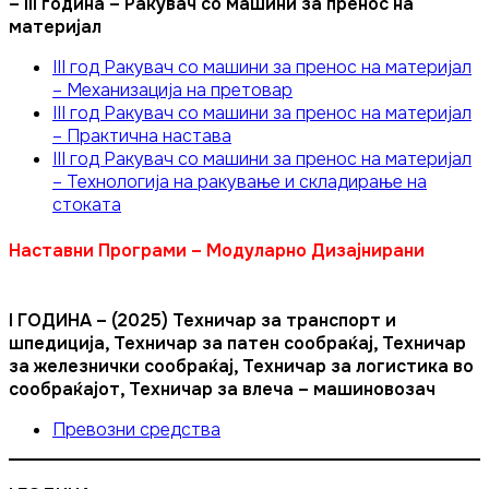
– III година – Ракувач со машини за пренос на
материјал
III год Ракувач со машини за пренос на материјал
– Механизација на претовар
III год Ракувач со машини за пренос на материјал
– Практична настава
III год Ракувач со машини за пренос на материјал
– Технологија на ракување и складирање на
стоката
Наставни Програми – Модуларно Дизајнирани
I ГОДИНА – (2025) Техничар за транспорт и
шпедиција, Техничар за патен сообраќај, Техничар
за железнички сообраќај, Техничар за логистика во
сообраќајот, Техничар за влеча – машиновозач
Превозни средства