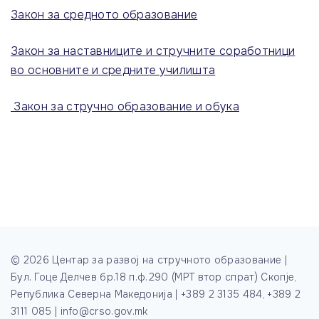
Закон за средното образование
Закон за наставниците и стручните соработници
во основните и средните училишта
Закон за стручно образование и обука
©
2026
Центар за развој на стручното образование |
Бул. Гоце Делчев бр.18 п.ф.290 (МРТ втор спрат) Скопје,
Република Северна Македонија | +389 2 3135 484, +389 2
3111 085 | info@crso.gov.mk