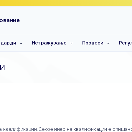
зование
ндарди
Истражување
Процеси
Регу
ндарди на
Истражувања и
Советодавно
Зако
имања
анализи
консултативни
Прав
средби
и
ндарди на
Концепции
лификации
Професионален и
Прирачници
кариерен развој
Стратегии
Методологии
Нормативи
Упатства и насоки
Публикации
 квалификации. Секое ниво на квалификации е опишано