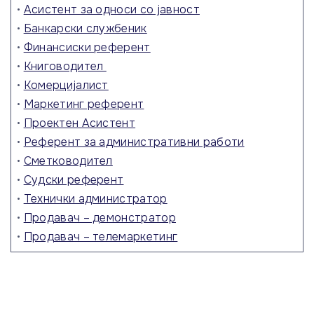
•
Асистент за односи со јавност
•
Банкарски службеник
•
Финансиски референт
•
Книговодител
•
Комерцијалист
•
Маркетинг референт
•
Проектен Асистент
•
Референт за административни работи
•
Сметководител
•
Судски референт
•
Технички администратор
•
Продавач – демонстратор
•
Продавач – телемаркетинг