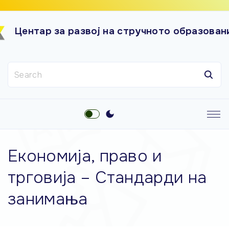
S
k
Центар за развој на стручното образован
i
p
t
S
o
e
c
a
o
r
n
c
t
h
e
f
Економија, право и
o
n
r
t
трговија – Стандарди на
:
занимања