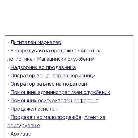
•
Дигитален маркетер
•
Унапредувач на продажба
•
Агент за
логистика
•
Магацински службеник
•
Надзорник во продавница
•
Оператор во центар за корисници
•
Оператор за внес на податоци
•
Помошник административен службеник
•
Помошник осигурителен референт
•
Продажен асистент
•
Продавач во малопродажба
•
Агент за
осигурување
•
Архивар