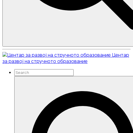
Search
Search
Центар
for:
за развој на стручното образование