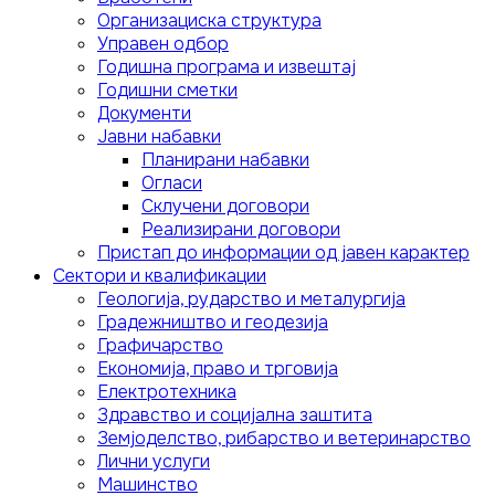
Организациска структура
Управен одбор
Годишна програма и извештај
Годишни сметки
Документи
Јавни набавки
Планирани набавки
Огласи
Склучени договори
Реализирани договори
Пристап до информации од јавен карактер
Сектори и квалификации
Геологија, рударство и металургија
Градежништво и геодезија
Графичарство
Економија, право и трговија
Електротехника
Здравство и социјална заштита
Земјоделство, рибарство и ветеринарство
Лични услуги
Mашинство