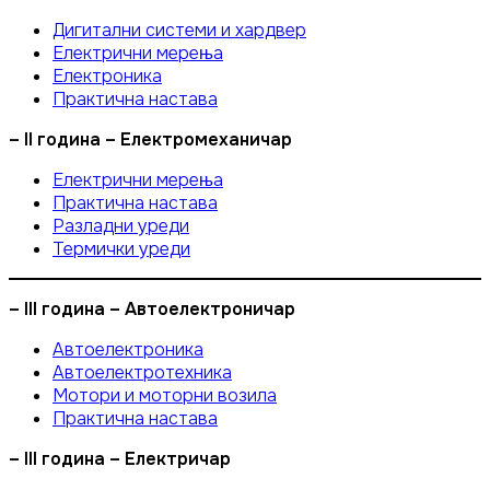
Дигитални системи и хардвер
Електрични мерења
Електроника
Практична настава
– II година – Електромеханичар
Електрични мерења
Практична настава
Разладни уреди
Термички уреди
– III година – Автоелектроничар
Автоелектроника
Автоелектротехника
Мотори и моторни возила
Практична настава
– III година – Електричар