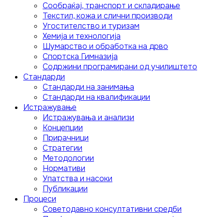
Сообраќај, транспорт и складирање
Текстил, кожа и слични производи
Угостителство и туризам
Хемија и технологија
Шумарство и обработка на дрво
Спортска Гимназија
Содржини програмирани од училиштето
Стандарди
Стандарди на занимања
Стандарди на квалификации
Истражување
Истражувања и анализи
Концепции
Прирачници
Стратегии
Методологии
Нормативи
Упатства и насоки
Публикации
Процеси
Советодавно консултативни средби