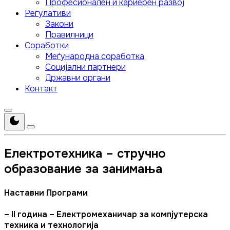
Професионален и кариерен развој
Регулативи
Закони
Правилници
Соработки
Меѓународна соработка
Социјални партнери
Државни органи
Контакт
Електротехника – стручно
образование за занимања
Наставни Програми
– II година – Електромеханичар за компјутерска
техника и технологија