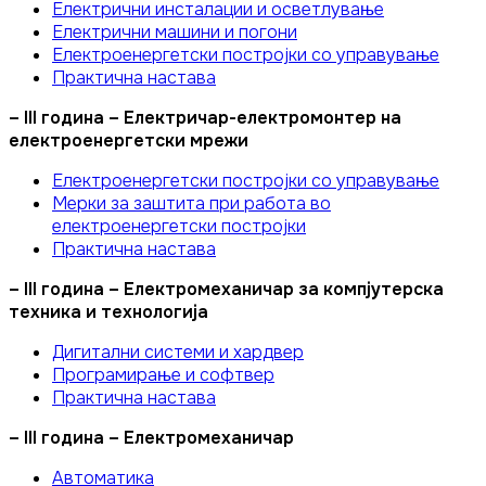
Електрични инсталации и осветлување
Електрични машини и погони
Електроенергетски постројки со управување
Практична настава
– III година – Електричар-електромонтер на
електроенергетски мрежи
Електроенергетски постројки со управување
Мерки за заштита при работа во
електроенергетски постројки
Практична настава
– III година – Електромеханичар за компјутерска
техника и технологија
Дигитални системи и хардвер
Програмирање и софтвер
Практична настава
– III година – Електромеханичар
Автоматика