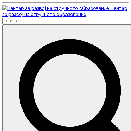
Skip
Центар
to
за развој на стручното образование
content