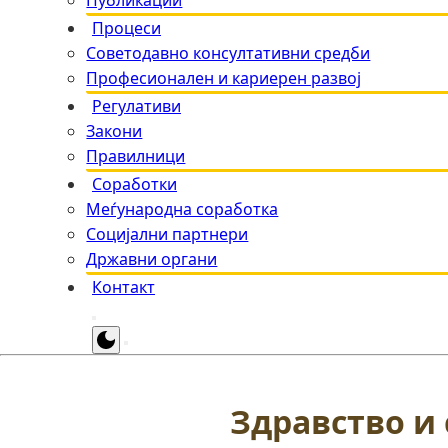
Публикации
Процеси
Советодавно консултативни средби
Професионален и кариерен развој
Регулативи
Закони
Правилници
Соработки
Меѓународна соработка
Социјални партнери
Државни органи
Контакт
Здравство и