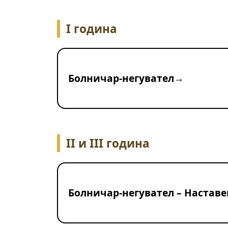
I година
Болничар-негувател
II и III година
Болничар-негувател – Наставе