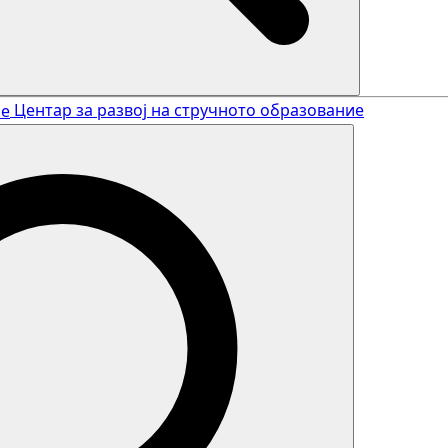
Search
Центар за развој на стручното образование
Search
for: