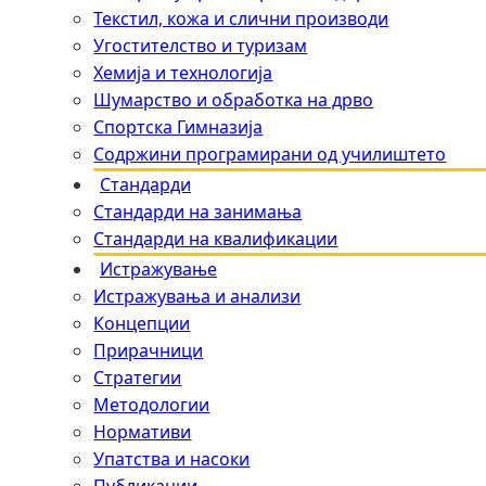
Текстил, кожа и слични производи
Угостителство и туризам
Хемија и технологија
Шумарство и обработка на дрво
Спортска Гимназија
Содржини програмирани од училиштето
Стандарди
Стандарди на занимања
Стандарди на квалификации
Истражување
Истражувања и анализи
Концепции
Прирачници
Стратегии
Методологии
Нормативи
Упатства и насоки