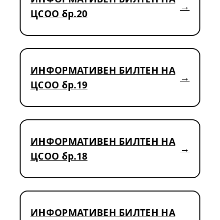
ЦСОО бр.20
ИНФОРМАТИВЕН БИЛТЕН НА
ЦСОО бр.19
ИНФОРМАТИВЕН БИЛТЕН НА
ЦСОО бр.18
ИНФОРМАТИВЕН БИЛТЕН НА