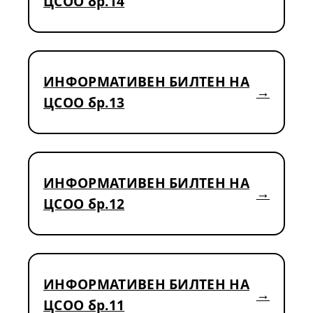
ЦСОО бр.14
ИНФОРМАТИВЕН БИЛТЕН НА
ЦСОО бр.13
ИНФОРМАТИВЕН БИЛТЕН НА
ЦСОО бр.12
ИНФОРМАТИВЕН БИЛТЕН НА
ЦСОО бр.11