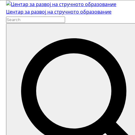
Skip
to
Центар за развој на стручното образование
content