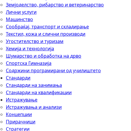
Земјоделство, рибарство и ветеринарство
Лични услуги
Mашинство
Сообраќај, транспорт и складирање
Текстил, кожа и слични производи
Угостителство и туризам
Хемија и технологија
Шумарство и обработка на дрво
Спортска Гимназија
Содржини програмирани од училиштето
Стандарди
Стандарди на занимања
Стандарди на квалификации
Истражување
Истражувања и анализи
Концепции
Прирачници
Стратегии