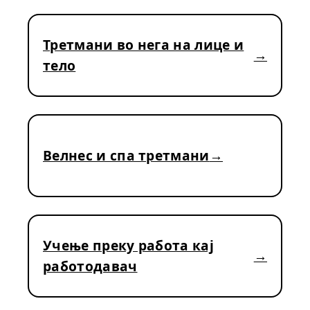
Третмани во нега на лице и
тело
Велнес и спа третмани
Учење преку работа кај
работодавач