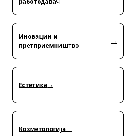
работодавач
Иновации и
претприемништво
Естетика
Козметологија