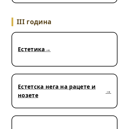
III година
Естетика
Естетска нега на рацете и
нозете