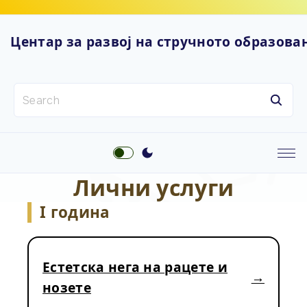
S
k
Центар за развој на стручното образова
i
p
t
S
o
e
c
a
o
r
n
c
t
h
e
Лични услуги
f
n
o
I година
t
r
:
Естетска нега на рацете и
нозете