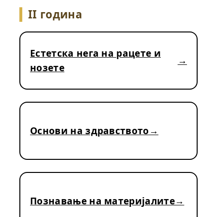
II година
Естетска нега на рацете и
нозете
Основи на здравството
Познавање на материјалите