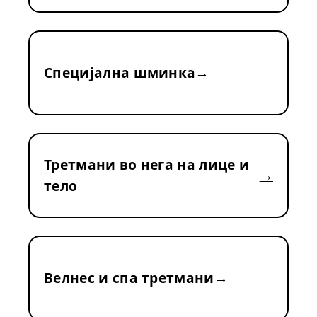
Специјална шминка
Третмани во нега на лице и
тело
Велнес и спа третмани