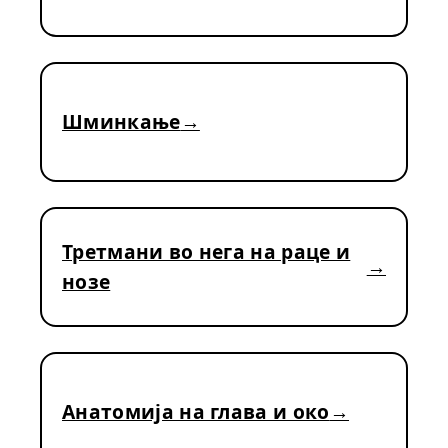
Шминкање
Третмани во нега на раце и
нозе
Анатомија на глава и око