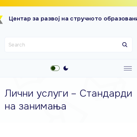
S
k
Центар за развој на стручното образован
i
p
t
S
o
e
c
a
o
r
n
c
t
h
e
f
Лични услуги – Стандарди
o
n
r
t
на занимања
: