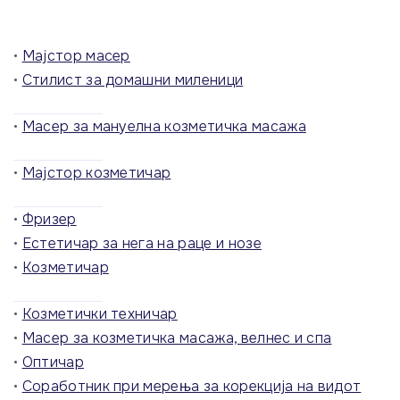
•
Mајстор масер
•
Стилист за домашни миленици
•
Масер за мануелна козметичка масажа
•
Мајстор козметичар
•
Фризер
•
Естетичар за нега на раце и нозе
•
Козметичар
•
Козметички техничар
•
Масер за козметичка масажа, велнес и спа
•
Оптичар
•
Соработник при мерења за корекција на видот