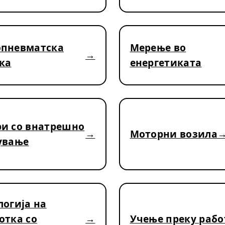
пневматска
Мерење во
ка
енергетиката
и со внатрешно
Моторни возила
ување
логија на
отка со
Учење преку рабо