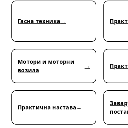
Гасна техника
Практ
Мотори и моторни
Практ
возила
Завар
Практична настава
поста