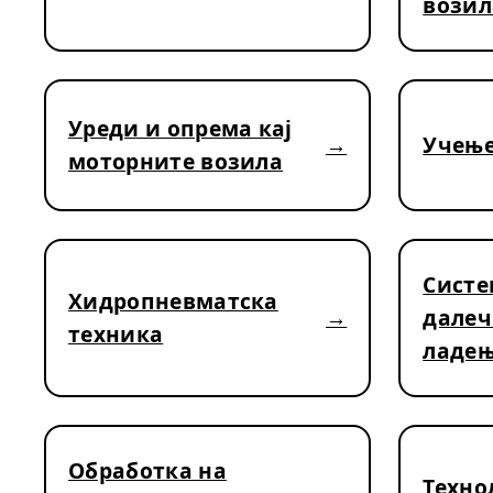
возил
Уреди и опрема кај
Учење
моторните возила
Систе
Хидропневматска
далеч
техника
ладе
Обработка на
Техно