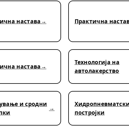
ична настава
Практична наста
Технологија на
ична настава
автолакерство
ување и сродни
Хидропневматск
пки
постројки