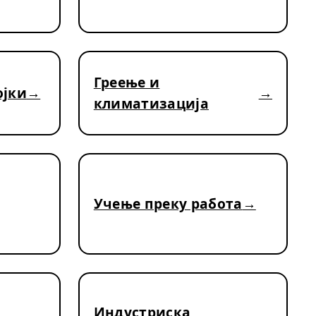
Греење и
ојки
климатизација
Учење преку работа
Индустриска