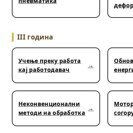
пневматика
дефо
III година
Учење преку работа
Обнов
кај работодавач
енерг
Неконвенционални
Мотор
методи на обработка
согор