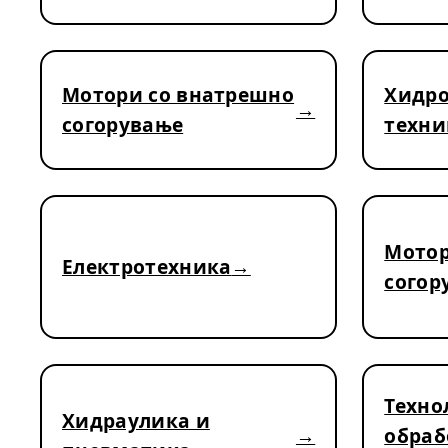
Мотори со внатрешно
Хидро
согорување
техни
Мотор
Електротехника
согор
Техно
Хидраулика и
обраб