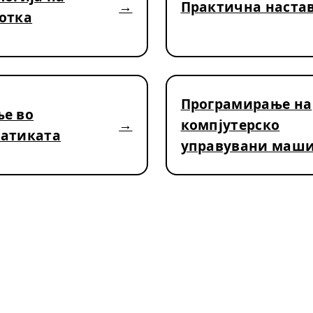
Практична наста
отка
Програмирање на
е во
компјутерско
атиката
управувани маш