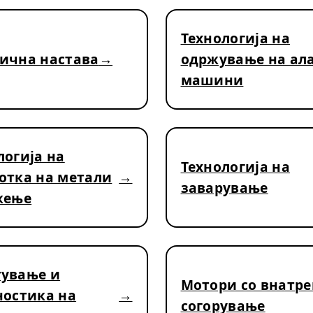
Технологија на
ична настава
одржување на ал
машини
логија на
Технологија на
отка на метали
заварување
жење
ување и
Мотори со внатр
ностика на
согорување