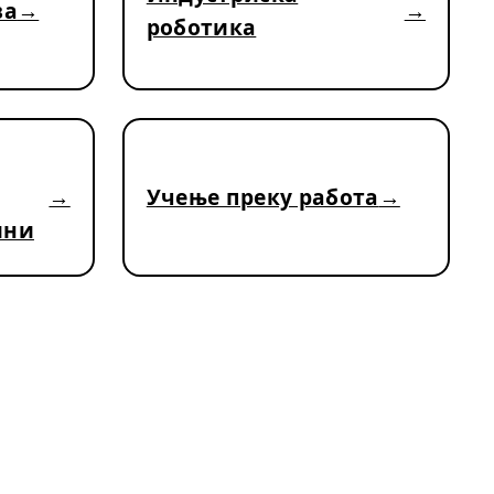
ва
роботика
Учење преку работа
ини