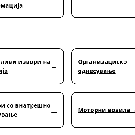
рмација
ливи извори на
Организациско
ија
однесување
и со внатрешно
Моторни возила
ување