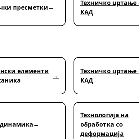
Техничко цртање 
чки пресметки
КАД
нски елементи
Техничко цртање 
ханика
КАД
Технологија на
одинамика
обработка со
деформација