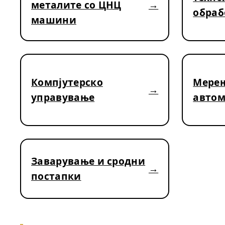
металите со ЦНЦ
обраб
машини
Компјутерско
Мерењ
управување
автом
Заварување и сродни
постапки