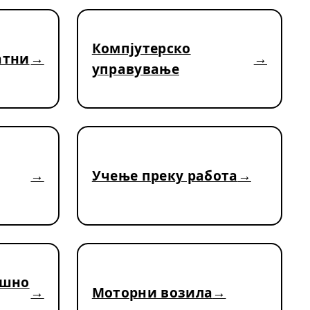
Компјутерско
атни
управување
Учење преку работа
ешно
Моторни возила