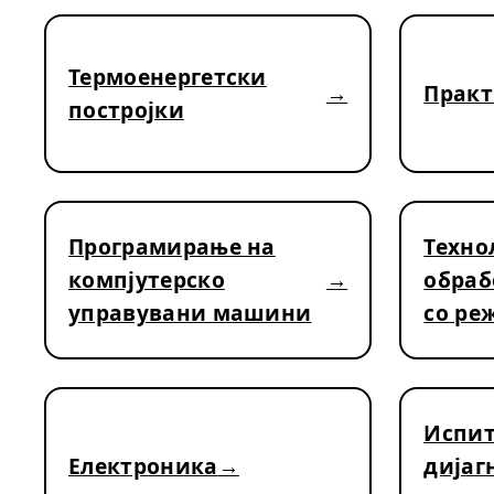
Термоенергетски
Практ
постројки
Програмирање на
Техно
компјутерско
обраб
управувани машини
со ре
Испит
Електроника
дијаг