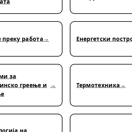
ата
 преку работа
Енергетски постр
ми за
инско греење и
Термотехника
ње
логија на