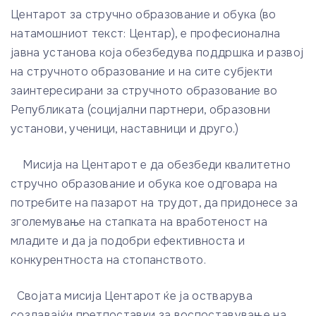
Центарот за стручно образование и обука (во
натамошниот текст: Центар), е професионална
јавна установа која обезбедува поддршка и развој
на стручното образование и на сите субјекти
заинтересирани за стручното образование во
Републиката (социјални партнери, образовни
установи, ученици, наставници и друго.)
Мисија на Центарот е да обезбеди квалитетно
стручно образование и обука кое одговара на
потребите на пазарот на трудот, да придонесе за
зголемување на стапката на вработеност на
младите и да ја подобри ефективноста и
конкурентноста на стопанството.
Својата мисија Центарот ќе ја остварува
создавајќи претпоставки за воспоставување на