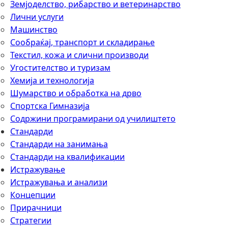
Земјоделство, рибарство и ветеринарство
Лични услуги
Mашинство
Сообраќај, транспорт и складирање
Текстил, кожа и слични производи
Угостителство и туризам
Хемија и технологија
Шумарство и обработка на дрво
Спортска Гимназија
Содржини програмирани од училиштето
Стандарди
Стандарди на занимања
Стандарди на квалификации
Истражување
Истражувања и анализи
Концепции
Прирачници
Стратегии