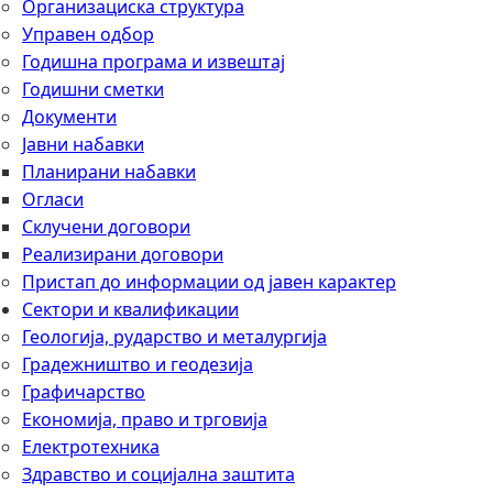
Организациска структура
Управен одбор
Годишна програма и извештај
Годишни сметки
Документи
Јавни набавки
Планирани набавки
Огласи
Склучени договори
Реализирани договори
Пристап до информации од јавен карактер
Сектори и квалификации
Геологија, рударство и металургија
Градежништво и геодезија
Графичарство
Економија, право и трговија
Електротехника
Здравство и социјална заштита