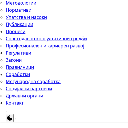
Методологии
Нормативи
Упатства и насоки
Публикации
Процеси
Советодавно консултативни средби
Професионален и кариерен развој
Регулативи
Закони
Правилници
Соработки
Меѓународна соработка
Социјални партнери
Државни органи
Контакт