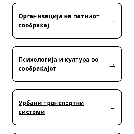
Организација на патниот
сообраќај
Психологија и култура во
сообраќајот
Урбани транспортни
системи