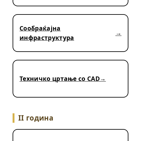
Сообраќајна
инфраструктура
Техничко цртање со CAD
II година