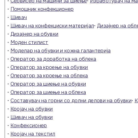
•
Сервисер на машини за шиење
•
Изработувач на ма
Планирани набавки
Mашинство
Пристап до
•
Помошник конфекционер
Огласи
информации од
Сообраќај, транспорт и
•
Шивач
јавен карактер
складирање
Склучени договори
•
Шивач на конфекциски материјал
•
Дизајнер на обл
Текстил, кожа и слични
Реализирани
производи
договори
•
Дизајнер на обувки
Угостителство и туризам
•
Моден стилист
Хемија и технологија
•
Моделар на обувки и кожна галантерија
Шумарство и обработка на
•
Оператор за доработка на облека
дрво
•
Оператор за кроење на обувки
Спортска Гимназија
•
Оператор за кроење на облека
Содржини програмирани од
•
Оператор за шиење на обувки
училиштето
•
Оператор за шиење на облека
•
Составувач на горни со долни делови на обувки
•
К
•
Кројач на обувки
•
Шивач на обувки
•
Конфексионер
•
Кројач на текстил