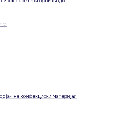
шинско плетени производи
ека
ројач на конфекциски материјал