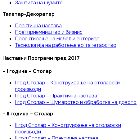
Заштита на шумите
Тапетар-Декоратер
Практична настава
Претприемништво и бизнис
Проектирање на мебел и ентериер
Технологија на работење во тапетарство
Наставни Програми пред 2017
– I година – Столар
I год Столар – Конструирање на столарски
производи
I год Столар – Практична настава
I год Столар – Шумарство и обработка на дрвото
– II година – Столар
II год Столар – Конструирање на столарски
производи
II год Столар – Практична настава