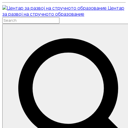
Skip
Центар
to
за развој на стручното образование
content