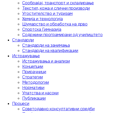
Сообраќај, транспорт и складирање
Текстил, кожа и слични производи
Угостителство и туризам
Хемија и технологија
Шумарство и обработка на дрво
Спортска Гимназија
Содржини програмирани од училиштето
Стандарди
Стандарди на занимања
Стандарди на квалификации
Истражување
Истражувања и анализи
Концепции
Прирачници
Стратегии
Методологии
Нормативи
Упатства и насоки
Публикации
Процеси
Советодавно консултативни средби