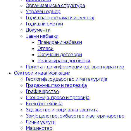
Организациска структура
Управен одбор
Годишна програма и извештај
Годишни сметки
Документи
Јавни набавки
Планирани набавки
Огласи
Склучени договори
Реализирани договори
Пристап до информации од јавен карактер
Сектори и квалификации
Геологија, рударство и металургија
Градежништво и геодезија
Графичарство
Економија, право и трговија
Електротехника
Здравство и социјална заштита
Земјоделство, рибарство и ветеринарство
Лични услуги
Mашинство