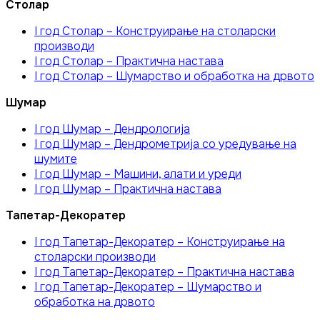
Столар
I год Столар – Конструирање на столарски
производи
I год Столар – Практична настава
I год Столар – Шумарство и обработка на дрвото
Шумар
I год Шумар – Дендрологија
I год Шумар – Дендрометрија со уредување на
шумите
I год Шумар – Машини, алати и уреди
I год Шумар – Практична настава
Тапетар-Декоратер
I год Тапетар-Декоратер – Конструирање на
столарски производи
I год Тапетар-Декоратер – Практична настава
I год Тапетар-Декоратер – Шумарство и
обработка на дрвото