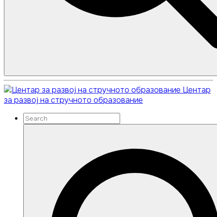
Search
Search
Центар
for:
за развој на стручното образование