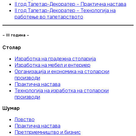
II год Тапетар-Декоратер – Практична настава
II год Тапетар-Декоратер – Технологија на
работење во тапетарството
– III година –
Столар
Изработка на градежна столарија
Изработка на мебел и ентериер
Организација и економика на столарски
производи
Практична настава
Технологија на изработка на столарски
производи
Шумар
Ловство
Практична настава
Претприемништво и бизнис