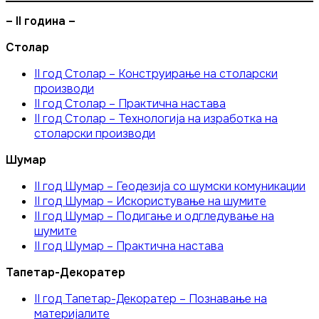
– II година –
Столар
II год Столар – Конструирање на столарски
производи
II год Столар – Практична настава
II год Столар – Технологија на изработка на
столарски производи
Шумар
II год Шумар – Геодезија со шумски комуникации
II год Шумар – Искористување на шумите
II год Шумар – Подигање и одгледување на
шумите
II год Шумар – Практична настава
Тапетар-Декоратер
II год Тапетар-Декоратер – Познавање на
материјалите