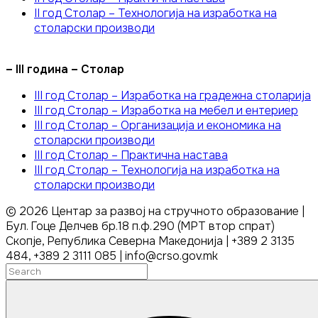
II год Столар – Технологија на изработка на
столарски производи
– III година – Столар
III год Столар – Изработка на градежна столарија
III год Столар – Изработка на мебел и ентериер
III год Столар – Организација и економика на
столарски производи
III год Столар – Практична настава
III год Столар – Технологија на изработка на
столарски производи
©
2026
Центар за развој на стручното образование |
Бул. Гоце Делчев бр.18 п.ф.290 (МРТ втор спрат)
Скопје, Република Северна Македонија | +389 2 3135
484, +389 2 3111 085 | info@crso.gov.mk