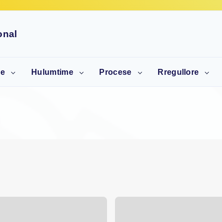
onal
de
Hulumtime
Procese
Rregullore
e të
Hulumtime dhe
Takime këshillimore-
Ligje
neve
analiza
konsultative
Rregulloret
e të
Koncepte
Zhvillim profesional
meve
dhe i karrierës
Doracakë
Strategji
Metodologji
Normativë
Udhëzime
Publikime