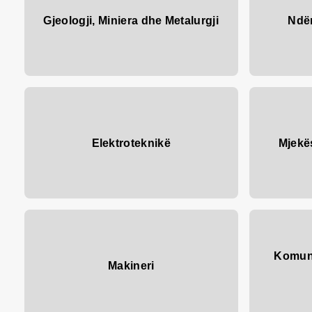
Blerje të planifikuara
Qasja te
Gjeologji, Miniera dhe Metalurgji
Mашинство
Ndër
Shpallje
informacionet
Komunikacion, Transport
Kontratat e lidhura
dhe Depozitim
Kontratat e realizuara
Tekstil, Lëkurë dhe
Prodhime të ngjashme
Hoteleri dhe Turizëm
Kimi dhe Teknologji
Pylltari dhe Përpunimi i
Elektroteknikë
Mjekës
drurit
Спортска Гимназија
Содржини програмирани
од училиштето
Komuni
Makineri