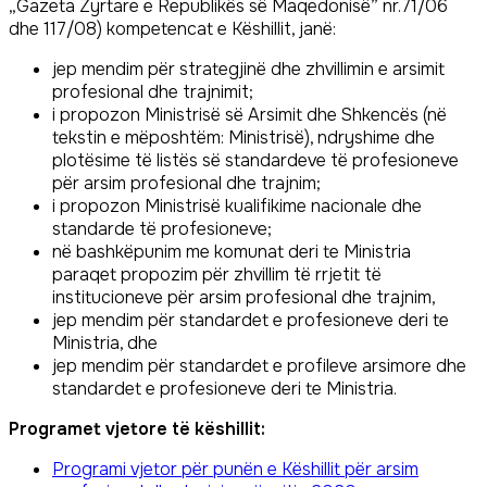
„Gazeta Zyrtare e Republikës së Maqedonisë” nr.71/06
dhe 117/08) kompetencat e Këshillit, janë:
jep mendim për strategjinë dhe zhvillimin e arsimit
profesional dhe trajnimit;
i propozon Ministrisë së Arsimit dhe Shkencës (në
tekstin e mëposhtëm: Ministrisë), ndryshime dhe
plotësime të listës së standardeve të profesioneve
për arsim profesional dhe trajnim;
i propozon Ministrisë kualifikime nacionale dhe
standarde të profesioneve;
në bashkëpunim me komunat deri te Ministria
paraqet propozim për zhvillim të rrjetit të
institucioneve për arsim profesional dhe trajnim,
jep mendim për standardet e profesioneve deri te
Ministria, dhe
jep mendim për standardet e profileve arsimore dhe
standardet e profesioneve deri te Ministria.
Programet vjetore të këshillit:
Programi vjetor për punën e Këshillit për arsim