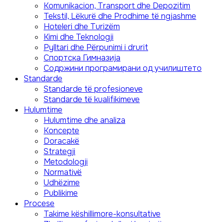
Komunikacion, Transport dhe Depozitim
Tekstil, Lëkurë dhe Prodhime të ngjashme
Hoteleri dhe Turizëm
Kimi dhe Teknologji
Pylltari dhe Përpunimi i drurit
Спортска Гимназија
Содржини програмирани од училиштето
Standarde
Standarde të profesioneve
Standarde të kualifikimeve
Hulumtime
Hulumtime dhe analiza
Koncepte
Doracakë
Strategji
Metodologji
Normativë
Udhëzime
Publikime
Procese
Takime këshillimore-konsultative