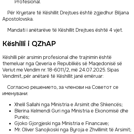
Profesional.
Për Kryetare të Këshillit Drejtues është zgjedhur Biljana
Apostolovska.
Mandati i anëtarëve të Këshillit Drejtues është 4 vjet.
Këshilli i QZhAP
Këshilli për arsimin profesional dhe trajnimin është
themeluar nga Qeveria e Republikës së Maqedonisë së
Veriut me Vendim nr. 18-6011/2, më 24.07.2025. Sipas
Vendimit, për anëtarë të Këshillit janë emëruar:
Согласно решението, за членови на Советот се
именувани:
Xhelil Sallahi nga Ministria e Arsimit dhe Shkencës;
Blerina Kelmendi Guri nga Ministria e Ekonomisë dhe
Punës;
Gjoko Gjorgjeski nga Ministria e Financave;
Mr. Oliver Sanojkoski nga Byroja e Zhvillimit të Arsimit;