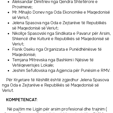
Aleksandar Dimitriev nga Qendra Shtetërore e
Provimeve;
Mr. Mihajlo Donev nga Oda Ekonomike e Maqedonisë
së Veriut;
Jelena Spasova nga Oda e Zejtarëve të Republikës
së Maqedonisë së Veriut;
Nikollçe Spasovski nga Sindikata e Pavarur për Arsim,
Shkencë dhe Kulturë e Republikës së Maqedonisë së
Veriut;
Fisnik Oseku nga Organizata e Punëdhënësve të
Maqedonisë;
Temjana Mitrevska nga Bashkimi i Njësive të
Vetëqeverisjes Lokale;
Jeshim Sefullovska nga Agjencia për Punësim e RMV.
Për Kryetare të Këshillit është zgjedhur Jelena Spasova
nga Oda e Zejtarëve e Republikës së Maqedonisë së
Veriut.
KOMPETENCAT
:
Në pajtim me Ligjin për arsim profesional dhe trajnim (