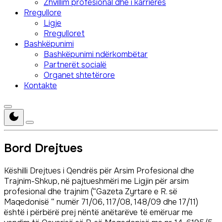
Zhvillim profesional dhe i karrierës
Rregullore
Ligje
Rregulloret
Bashkëpunimi
Bashkëpunimi ndërkombëtar
Partnerët socialë
Organet shtetërore
Kontakte
Bord Drejtues
Këshilli Drejtues i Qendrës për Arsim Profesional dhe
Trajnim-Shkup, në pajtueshmëri me Ligjin për arsim
profesional dhe trajnim (“Gazeta Zyrtare e R. së
Maqedonisë “ numër 71/06, 117/08, 148/09 dhe 17/11)
është i përbërë prej nëntë anëtarëve të emëruar me