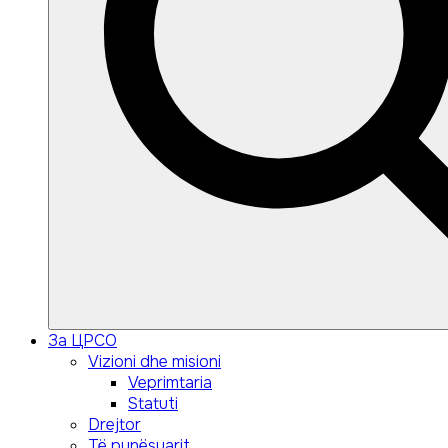
Search
Search
За ЦРСО
for:
Vizioni dhe misioni
Veprimtaria
Statuti
Drejtor
Të punësuarit