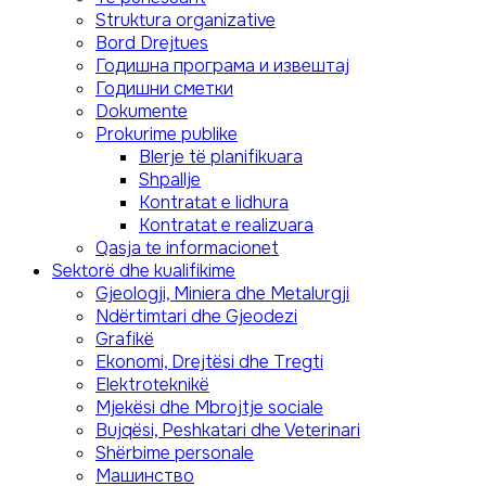
Struktura organizative
Bord Drejtues
Годишна програма и извештај
Годишни сметки
Dokumente
Prokurime publike
Blerje të planifikuara
Shpallje
Kontratat e lidhura
Kontratat e realizuara
Qasja te informacionet
Sektorë dhe kualifikime
Gjeologji, Miniera dhe Metalurgji
Ndërtimtari dhe Gjeodezi
Grafikë
Ekonomi, Drejtësi dhe Tregti
Elektroteknikë
Mjekësi dhe Mbrojtje sociale
Bujqësi, Peshkatari dhe Veterinari
Shërbime personale
Mашинство