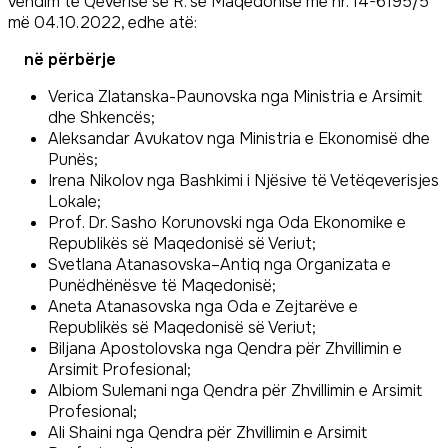
vendim të Qeverisë së R. së Maqedonisë me nr. 14-6195/5
më 04.10.2022, edhe atë:
në përbërje
Verica Zlatanska-Paunovska nga Ministria e Arsimit
dhe Shkencës;
Aleksandar Avukatov nga Ministria e Ekonomisë dhe
Punës;
Irena Nikolov nga Bashkimi i Njësive të Vetëqeverisjes
Lokale;
Prof. Dr. Sasho Korunovski nga Oda Ekonomike e
Republikës së Maqedonisë së Veriut;
Svetlana Atanasovska–Antiq nga Organizata e
Punëdhënësve të Maqedonisë;
Aneta Atanasovska nga Oda e Zejtarëve e
Republikës së Maqedonisë së Veriut;
Biljana Apostolovska nga Qendra për Zhvillimin e
Arsimit Profesional;
Albiom Sulemani nga Qendra për Zhvillimin e Arsimit
Profesional;
Ali Shaini nga Qendra për Zhvillimin e Arsimit