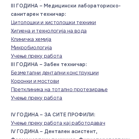
III ГОДИНА – Медицински лабораториско-
санитарен техничар:
Цитолошки и хистолошки техники
Хигиена и технологија на вода
Клиничка хемија
Микробиологија
Учење преку работа
III ГОДИНА – Забен техничар:
Безметални дентални конструкции
Коронки и мостови
Претклиника на тотално протезирање
Учење преку работа
IV ГОДИНА – ЗА СИТЕ ПРОФИЛИ:
Учење преку работа кај работодавач
IV ГОДИНА – Дентален асистент,