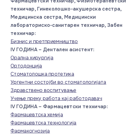
Фармацевтски техничар, Физиотерапевтски
техничар, Гинеколошко-акушерска сестра,
Медицинска сестра, Медицински
лабораториско-санитарен техничар, Забен
техничар:
Бизнис и претприемништво
IV ГОДИНА – Дентален асистент:
Орална хирургија
Ортодонција
Стоматолошка протетика
Ургентни состојби во стоматологијата
Здравствено воспитување
Учење преку работа кај работодавач
IV ГОДИНА – Фармацевтски техничар:
Фармацевтска хемија
Фармацевтска технологија
Фармакогнозија