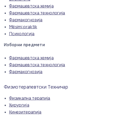
Фармацевтска хемија
Фармацевтска технологија
Фармакогнозија
Mësimi praktik
Психологија
Изборни предмети
Фармацевтска хемија
Фармацевтска технологија
Фармакогнозија
Физиотерапевтски Техничар
Физикална терапија
Хирургија
Кинезитерапија