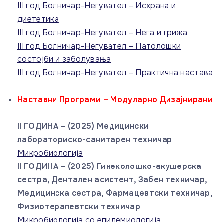
III год Болничар-Негувател – Исхрана и
диететика
III год Болничар-Негувател – Нега и грижа
III год Болничар-Негувател – Патолошки
состојби и заболувања
III год Болничар-Негувател – Практична настава
Наставни Програми – Модуларно Дизајнирани
II ГОДИНА – (2025) Медицински
лабораториско-санитарен техничар
Микробиологија
II ГОДИНА – (2025) Гинеколошко-акушерска
сестра, Дентален асистент, Забен техничар,
Медицинска сестра, Фармацевтски техничар,
Физиотерапевтски техничар
Микробиологија со епидемиологија