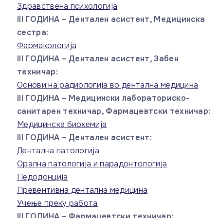
Здравствена психологија
III ГОДИНА – Дентален асистент, Медицинска
сестра:
Фармакологија
III ГОДИНА – Дентален асистент, Забен
техничар:
Основи на радиологија во дентална медицина
III ГОДИНА – Медицински лабораториско-
санитарен техничар, Фармацевтски техничар:
Медицинска биохемија
III ГОДИНА – Дентален асистент:
Дентална патологија
Орална патологија и парадонтологија
Педодонција
Превентивна дентална медицина
Учење преку работа
III ГОДИНА – Фармацевтски техничар: