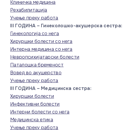
Клиничка медицина
Рехабилитација
Учење преку работа
III ГОДИНА – Гинеколошко-акушерска сестра:
Гинекологија со нега
Хируршки болести со нега
Интерна медицина со нега
Невропсихијатарски болести
Паталошка бременост
Вовед во акушерство
Учење преку работа
III ГОДИНА – Медицинска сестра:
Хируршки болести
Инфективни болести
Интерни болести со нега
Медицинска етика
Учење преку работа