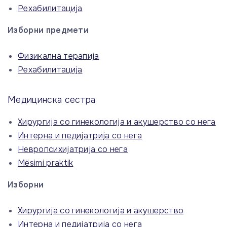
Рехабилитација
Изборни предмети
Физикална терапија
Рехабилитација
Медицинска сестра
Хирургија со гинекологија и акушерство со нега
Интерна и педијатрија со нега
Невропсихијатрија со нега
Mësimi praktik
Изборни
Хирургија со гинекологија и акушерство
Интерна и педијатрија со нега