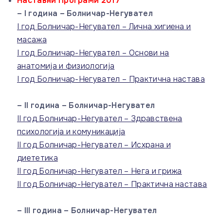
Наставни Програми 2017
– I година – Болничар-Негувател
I год Болничар-Негувател – Лична хигиена и
масажа
I год Болничар-Негувател – Основи на
анатомија и физиологија
I год Болничар-Негувател – Практична настава
– II година – Болничар-Негувател
II год Болничар-Негувател – Здравствена
психологија и комуникација
II год Болничар-Негувател – Исхрана и
диететика
II год Болничар-Негувател – Нега и грижа
II год Болничар-Негувател – Практична настава
– III година – Болничар-Негувател