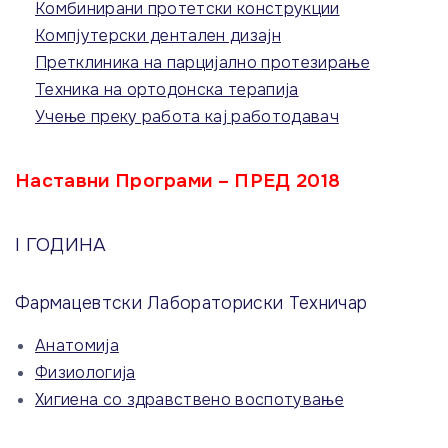
Комбинирани протетски конструкции
Компјутерски дентален дизајн
Претклиника на парцијално протезирање
Техника на ортодонска терапија
Учење преку работа кај работодавач
Наставни Програми – ПРЕД 2018
I ГОДИНА
Фармацевтски Лабораториски Техничар
Анатомија
Физиологија
Хигиена со здравствено воспотување