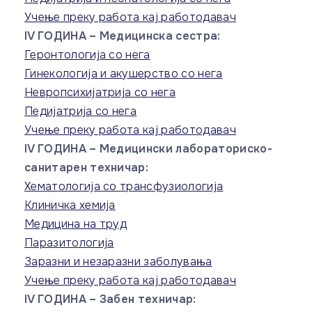
Учење преку работа кај работодавач
IV ГОДИНА – Медицинска сестра:
Геронтологија со нега
Гинекологија и акушерство со нега
Невропсихијатрија со нега
Педијатрија со нега
Учење преку работа кај работодавач
IV ГОДИНА – Медицински лабораториско-
санитарен техничар:
Хематологија со трансфузиологија
Клиничка хемија
Медицина на труд
Паразитологија
Заразни и незаразни заболувања
Учење преку работа кај работодавач
IV ГОДИНА – Забен техничар: