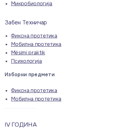
Микробиологија
Забен Техничар
Фиксна протетика
Мобилна протетика
Mësimi praktik
Психологија
Изборни предмети
Фиксна протетика
Мобилна протетика
IV ГОДИНА