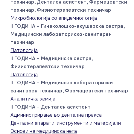
техничар, Дентален асистент, Фармацевтски
техничар, Физиотерапевтски техничар
Микробиологија со епидемиологија
II ГОДИНА – Гинеколошко-акушерска сестра,
Медицински лабораториско-санитарен
техничар
Патологија
II ГОДИНА – Медицинска сестра,
Физиотерапевтски техничар
Патологија
II ГОДИНА – Медицинско лабораториски
санитарен техничар, Фармацевтски техничар
Аналитичка хемија
II ГОДИНА – Дентален асистент
Администрирање во дентална пракса
Дентални апарати, инструменти и материјали
Основи на медицинска нега