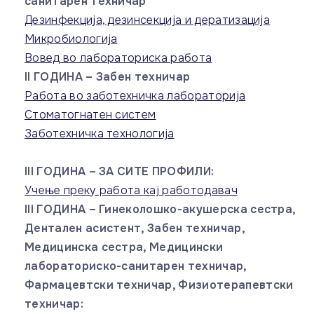
санитарен техничар
Дезинфекција, дезинсекција и дератизација
Микробиологија
Вовед во лабораториска работа
II ГОДИНА – Забен техничар
Работа во заботехничка лабораторија
Стоматогнатен систем
Заботехничка технологија
III ГОДИНА – ЗА СИТЕ ПРОФИЛИ:
Учење преку работа кај работодавач
III ГОДИНА – Гинеколошко-акушерска сестра,
Дентален асистент, Забен техничар,
Медицинска сестра, Медицински
лабораториско-санитарен техничар,
Фармацевтски техничар, Физиотерапевтски
техничар: