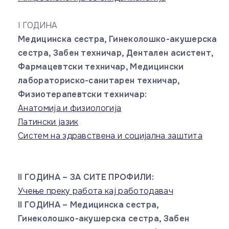
I ГОДИНА
Медицинска сестра, Гинеколошко-акушерска
сестра, Забен техничар, Дентален асистент,
Фармацевтски техничар, Медицински
лабораториско-санитарен техничар,
Физиотерапевтски техничар:
Анатомија и физиологија
Латински јазик
Систем на здравствена и социјална заштита
II ГОДИНА – ЗА СИТЕ ПРОФИЛИ:
Учење преку работа кај работодавач
II ГОДИНА – Медицинска сестра,
Гинеколошко-акушерска сестра, Забен