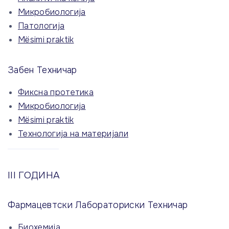
Микробиологија
Патологија
Mësimi praktik
Забен Техничар
Фиксна протетика
Микробиологија
Mësimi praktik
Технологија на материјали
III ГОДИНА
Фармацевтски Лабораториски Техничар
Биохемија