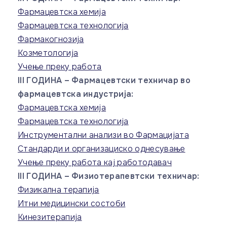
Фармацевтска хемија
Фармацевтска технологија
Фармакогнозија
Козметологија
Учење преку работа
III ГОДИНА – Фармацевтски техничар во
фармацевтска индустрија:
Фармацевтска хемија
Фармацевтска технологија
Инструментални анализи во Фармацијата
Стандарди и организациско однесување
Учење преку работа кај работодавач
III ГОДИНА – Физиотерапевтски техничар:
Физикална терапија
Итни медицински состоби
Кинезитерапија