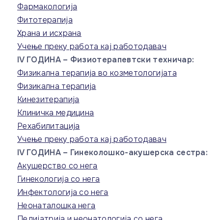
Фармакологија
Фитотерапија
Храна и исхрана
Учење преку работа кај работодавач
IV ГОДИНА – Физиотерапевтски техничар:
Физикална терапија во козметологијата
Физикална терапија
Кинезитерапија
Клиничка медицина
Рехабилитација
Учење преку работа кај работодавач
IV ГОДИНА – Гинеколошко-акушерска сестра:
Акушерство со нега
Гинекологија со нега
Инфектологија со нега
Неонаталошка нега
Педијатрија и неонатологија со нега