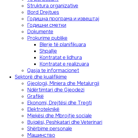
Struktura organizative
Bord Drejtues
Годишна програма и извештај
Годишни сметки
Dokumente
Prokurime publike
Blerje të planifikuara
Shpallje
Kontratat e lidhura
Kontratat e realizuara
Qasja te informacionet
Sektorë dhe kualifikime
Gjeologji, Miniera dhe Metalurgji
Ndërtimtari dhe Gjeodezi
Grafikë
Ekonomi, Drejtësi dhe Tregti
Elektroteknikë
Mjekësi dhe Mbrojtje sociale
Bujqësi, Peshkatari dhe Veterinari
Shërbime personale
Mашинство