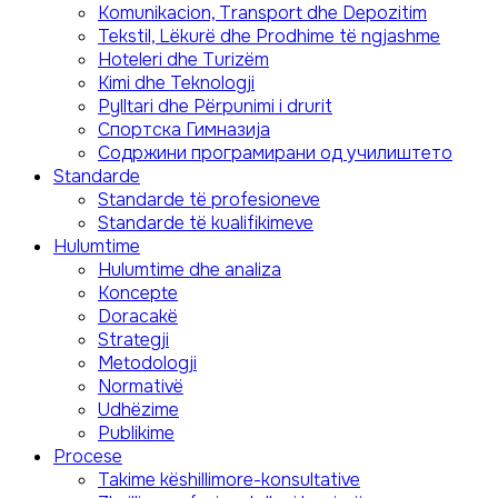
Komunikacion, Transport dhe Depozitim
Tekstil, Lëkurë dhe Prodhime të ngjashme
Hoteleri dhe Turizëm
Kimi dhe Teknologji
Pylltari dhe Përpunimi i drurit
Спортска Гимназија
Содржини програмирани од училиштето
Standarde
Standarde të profesioneve
Standarde të kualifikimeve
Hulumtime
Hulumtime dhe analiza
Koncepte
Doracakë
Strategji
Metodologji
Normativë
Udhëzime
Publikime
Procese
Takime këshillimore-konsultative