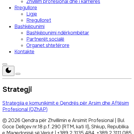
Zhvillim profesional dhe i karrierës
Rregullore
Ligje
Rregulloret
Bashkëpunimi
Bashkëpunimi ndërkombëtar
Partnerët socialë
Organet shtetërore
Kontakte
Strategji
Strategjia e komunikimit e Qendrës për Arsim dhe Aftësim
Profesional (QZhAP)
©
2026
Qendra për Zhvillimin e Arsimit Profesional | Bul.
Goce Dellçev nr.18 p.f. 290 (RTM, kati II), Shkup, Republika
e Maqedonisë së Veriut | +389 2 3135 484, +389 2 3111 085