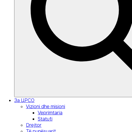
Search
Search
За ЦРСО
for:
Vizioni dhe misioni
Veprimtaria
Statuti
Drejtor
Të punësuarit