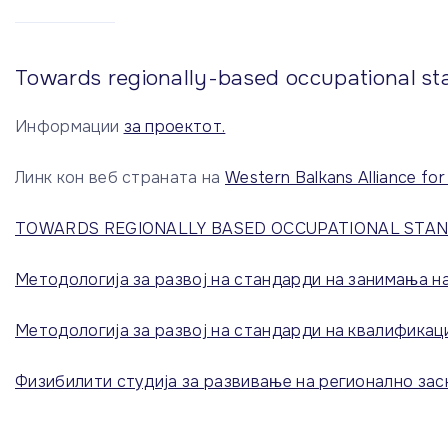
Towards regionally-based occupational st
Информации
за проектот.
Линк кон веб страната на
Western Balkans Alliance fo
TOWARDS REGIONALLY BASED OCCUPATIONAL STAND
Методологија за развој на стандарди на занимања н
Методологија за развој на стандарди на квалификац
Физибилити студија за развивање на регионално за