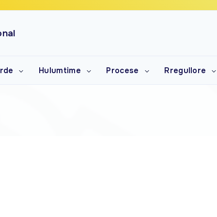
onal
rde
Hulumtime
Procese
Rregullore
rde të
Hulumtime dhe
Takime këshillimore-
Ligje
ioneve
analiza
konsultative
Rregulloret
rde të
Koncepte
Zhvillim profesional
kimeve
dhe i karrierës
Doracakë
Strategji
Metodologji
Normativë
Udhëzime
Publikime