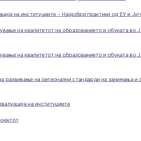
ација на институциите – Најдобри практики од ЕУ и Ју
ање на квалитетот на образованието и обуката во ЈИ
ање на квалитетот на образованието и обуката во ЈИ
а развивање на регионални стандарди на занимања и 
евалуација на институциите
роектот