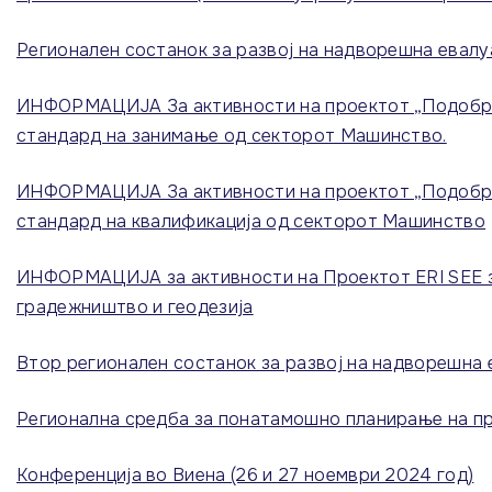
Регионален состанок за развој на надворешна евалу
ИНФОРМАЦИЈА За активности на проектот „Подобрув
стандард на занимање од секторот Машинство.
ИНФОРМАЦИЈА За активности на проектот „Подобрув
стандард на квалификација од секторот Машинство
ИНФОРМАЦИЈА за активности на Проектот ERI SEE з
градежништво и геодезија
Втор регионален состанок за развој на надворешна 
Регионална средба за понатамошно планирање на п
Конференција во Виена (26 и 27 ноември 2024 год)