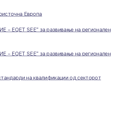
гоисточна Европа
Е – EQET SEE“ за развивање на регионален
Е – EQET SEE“ за развивање на регионален
стандарди на квалификации од секторот