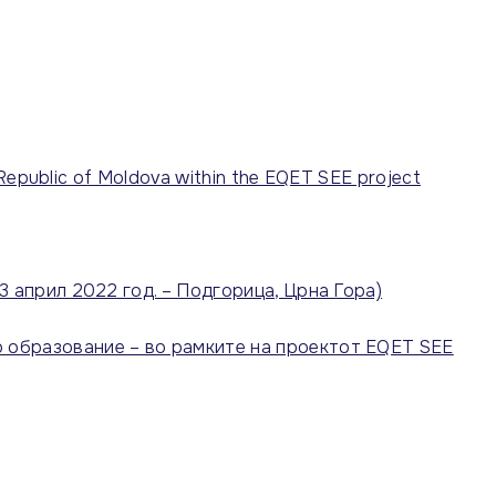
 Republic of Moldova within the EQET SEE project
3 април 2022 год. – Подгорица, Црна Гора)
о образование – во рамките на проектот EQET SEE