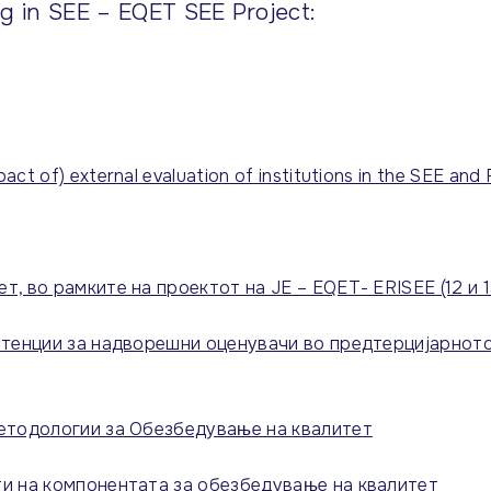
g in SEE – EQET SEE Project:
 of) external evaluation of institutions in the SEE and
, во рамките на проектот на JE – EQET- ЕRISEE (12 и 1
петенции за надворешни оценувачи во предтерцијарнот
методологии за Обезбедување на квалитет
ти на компонентата за обезбедување на квалитет