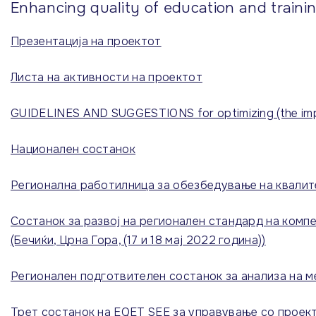
Blerje të planifikuara
Enhancing quality of education and trainin
Qasja te
Mашинство
Shpallje
informacionet
Презентација на проектот
Komunikacion, Transport
Kontratat e lidhura
dhe Depozitim
Kontratat e
Tekstil, Lëkurë dhe
realizuara
Листа на активности на проектот
Prodhime të ngjashme
Hoteleri dhe Turizëm
GUIDELINES AND SUGGESTIONS for optimizing (the impact
Kimi dhe Teknologji
Pylltari dhe Përpunimi i
Национален состанок
drurit
Спортска Гимназија
Регионална работилница за обезбедување на квалитет
Содржини програмирани
од училиштето
Состанок за развој на регионален стандард на ком
(Бечиќи, Црна Гора, (17 и 18 мај 2022 година))
Регионален подготвителен состанок за анализа на 
Трет состанок на EQET SEE за управување со проек